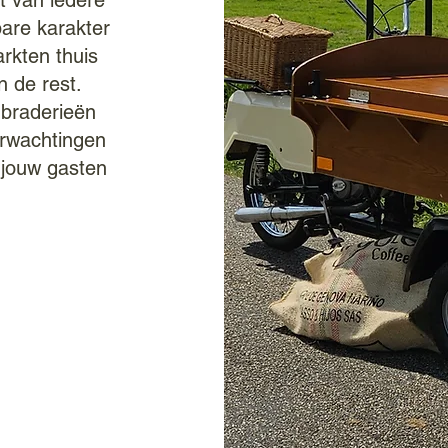
t van iedere
bare karakter
arkten thuis
n de rest.
 braderieën
erwachtingen
j jouw gasten