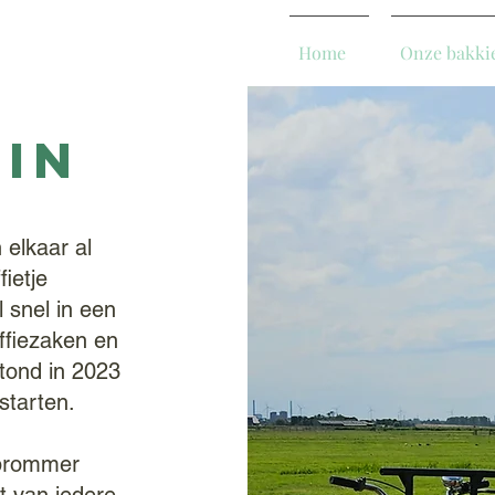
Home
Onze bakki
Over
bin
elkaar al
ietje
 snel in een
ffiezaken en
tond in 2023
starten.
kbrommer